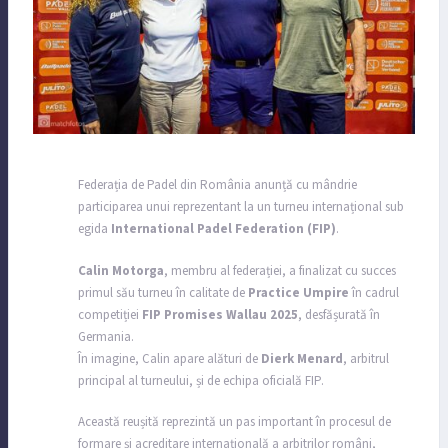
Federația de Padel din România anunță cu mândrie
participarea unui reprezentant la un turneu internațional sub
egida
International Padel Federation (FIP)
.
Calin Motorga
, membru al federației, a finalizat cu succes
primul său turneu în calitate de
Practice Umpire
în cadrul
competiției
FIP Promises Wallau 2025
, desfășurată în
Germania.
În imagine, Calin apare alături de
Dierk Menard
, arbitrul
principal al turneului, și de echipa oficială FIP.
Această reușită reprezintă un pas important în procesul de
formare și acreditare internațională a arbitrilor români,