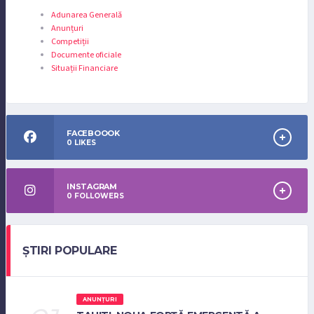
Adunarea Generală
Anunțuri
Competiții
Documente oficiale
Situații Financiare
FACEBOOOK
0
LIKES
INSTAGRAM
0
FOLLOWERS
ȘTIRI POPULARE
ANUNȚURI