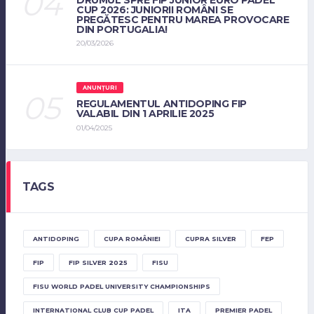
CUP 2026: JUNIORII ROMÂNI SE
PREGĂTESC PENTRU MAREA PROVOCARE
DIN PORTUGALIA!
20/03/2026
ANUNȚURI
REGULAMENTUL ANTIDOPING FIP
VALABIL DIN 1 APRILIE 2025
01/04/2025
TAGS
ANTIDOPING
CUPA ROMÂNIEI
CUPRA SILVER
FEP
FIP
FIP SILVER 2025
FISU
FISU WORLD PADEL UNIVERSITY CHAMPIONSHIPS
INTERNATIONAL CLUB CUP PADEL
ITA
PREMIER PADEL