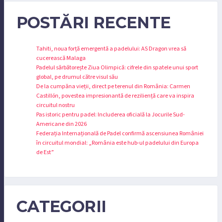
POSTĂRI RECENTE
Tahiti, noua forță emergentă a padelului: AS Dragon vrea să
cucerească Malaga
Padelul sărbătorește Ziua Olimpică: cifrele din spatele unui sport
global, pe drumul către visul său
De la cumpăna vieții, direct pe terenul din România: Carmen
Castillón, povestea impresionantă de reziliență care va inspira
circuitul nostru
Pas istoric pentru padel: Includerea oficială la Jocurile Sud-
Americane din 2026
Federația Internațională de Padel confirmă ascensiunea României
în circuitul mondial: „România este hub-ul padelului din Europa
de Est”
CATEGORII