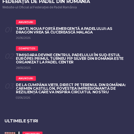
FEDERAȚIA DE PADEL DIN ROMÂNIA
Website-ul Oficial al Federației de Padel România
ANUNȚURI
TAHITI, NOUA FORȚĂ EMERGENTĂ A PADELULUI: AS
DRAGON VREA SĂ CUCEREASCĂ MALAGA
26/06/2026
COMPETIȚII
TIMIȘOARA DEVINE CENTRUL PADELULUI ÎN SUD-ESTUL
EUROPEI: PRIMUL TURNEU FIP SILVER DIN ROMÂNIA ESTE
ORGANIZAT LA PADEL CENTER
28/05/2025
ANUNȚURI
DE LA CUMPĂNA VIEȚII, DIRECT PE TERENUL DIN ROMÂNIA:
CARMEN CASTILLÓN, POVESTEA IMPRESIONANTĂ DE
REZILIENȚĂ CARE VA INSPIRA CIRCUITUL NOSTRU
03/06/2026
ULTIMELE ȘTIRI