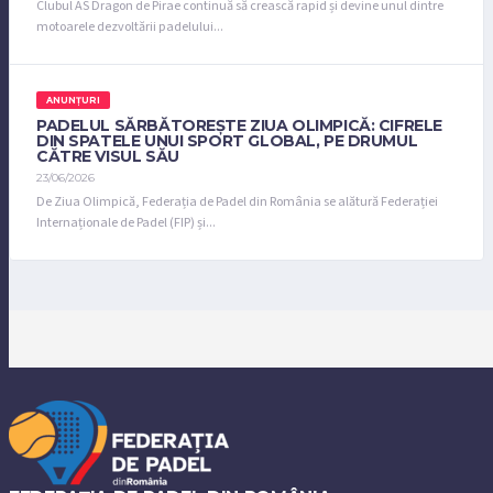
Clubul AS Dragon de Pirae continuă să crească rapid și devine unul dintre
motoarele dezvoltării padelului...
ANUNȚURI
PADELUL SĂRBĂTOREȘTE ZIUA OLIMPICĂ: CIFRELE
DIN SPATELE UNUI SPORT GLOBAL, PE DRUMUL
CĂTRE VISUL SĂU
23/06/2026
De Ziua Olimpică, Federația de Padel din România se alătură Federației
Internaționale de Padel (FIP) și...