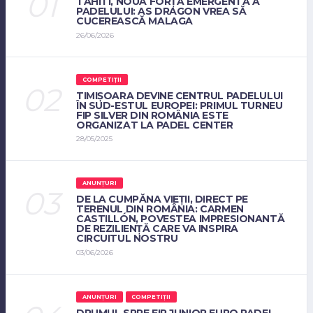
TAHITI, NOUA FORȚĂ EMERGENTĂ A
PADELULUI: AS DRAGON VREA SĂ
CUCEREASCĂ MALAGA
26/06/2026
COMPETIȚII
TIMIȘOARA DEVINE CENTRUL PADELULUI
ÎN SUD-ESTUL EUROPEI: PRIMUL TURNEU
FIP SILVER DIN ROMÂNIA ESTE
ORGANIZAT LA PADEL CENTER
28/05/2025
ANUNȚURI
DE LA CUMPĂNA VIEȚII, DIRECT PE
TERENUL DIN ROMÂNIA: CARMEN
CASTILLÓN, POVESTEA IMPRESIONANTĂ
DE REZILIENȚĂ CARE VA INSPIRA
CIRCUITUL NOSTRU
03/06/2026
ANUNȚURI
COMPETIȚII
DRUMUL SPRE FIP JUNIOR EURO PADEL