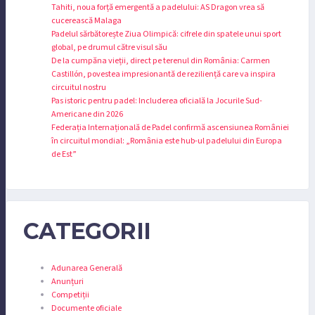
Tahiti, noua forță emergentă a padelului: AS Dragon vrea să
cucerească Malaga
Padelul sărbătorește Ziua Olimpică: cifrele din spatele unui sport
global, pe drumul către visul său
De la cumpăna vieții, direct pe terenul din România: Carmen
Castillón, povestea impresionantă de reziliență care va inspira
circuitul nostru
Pas istoric pentru padel: Includerea oficială la Jocurile Sud-
Americane din 2026
Federația Internațională de Padel confirmă ascensiunea României
în circuitul mondial: „România este hub-ul padelului din Europa
de Est”
CATEGORII
Adunarea Generală
Anunțuri
Competiții
Documente oficiale