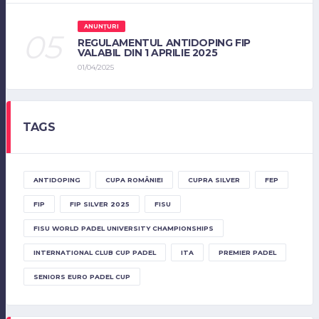
ANUNȚURI
REGULAMENTUL ANTIDOPING FIP
VALABIL DIN 1 APRILIE 2025
01/04/2025
TAGS
ANTIDOPING
CUPA ROMÂNIEI
CUPRA SILVER
FEP
FIP
FIP SILVER 2025
FISU
FISU WORLD PADEL UNIVERSITY CHAMPIONSHIPS
INTERNATIONAL CLUB CUP PADEL
ITA
PREMIER PADEL
SENIORS EURO PADEL CUP