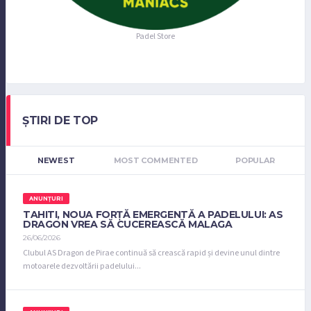
Padel Store
ȘTIRI DE TOP
NEWEST
MOST COMMENTED
POPULAR
ANUNȚURI
TAHITI, NOUA FORȚĂ EMERGENTĂ A PADELULUI: AS
DRAGON VREA SĂ CUCEREASCĂ MALAGA
26/06/2026
Clubul AS Dragon de Pirae continuă să crească rapid și devine unul dintre
motoarele dezvoltării padelului...