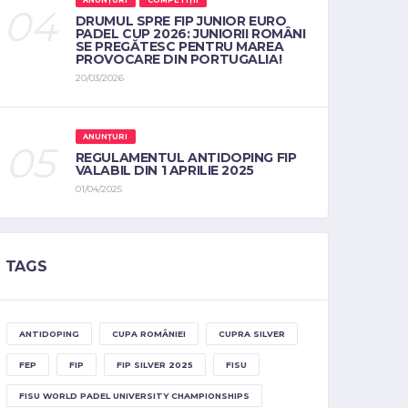
ANUNȚURI
COMPETIȚII
DRUMUL SPRE FIP JUNIOR EURO
PADEL CUP 2026: JUNIORII ROMÂNI
SE PREGĂTESC PENTRU MAREA
PROVOCARE DIN PORTUGALIA!
20/03/2026
ANUNȚURI
REGULAMENTUL ANTIDOPING FIP
VALABIL DIN 1 APRILIE 2025
01/04/2025
TAGS
ANTIDOPING
CUPA ROMÂNIEI
CUPRA SILVER
FEP
FIP
FIP SILVER 2025
FISU
FISU WORLD PADEL UNIVERSITY CHAMPIONSHIPS