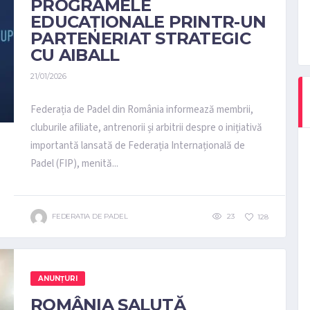
PROGRAMELE
EDUCAȚIONALE PRINTR-UN
PARTENERIAT STRATEGIC
CU AIBALL
21/01/2026
Federația de Padel din România informează membrii,
cluburile afiliate, antrenorii și arbitrii despre o inițiativă
importantă lansată de Federația Internațională de
Padel (FIP), menită...
FEDERATIA DE PADEL
23
128
ANUNȚURI
ROMÂNIA SALUTĂ