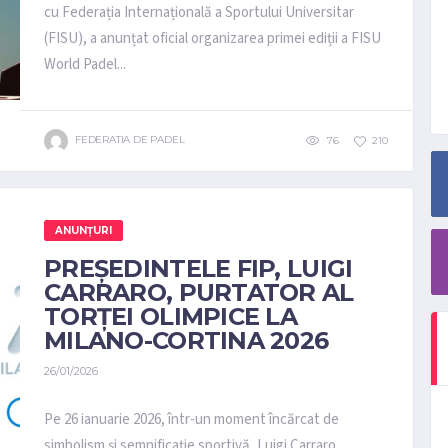
cu Federația Internațională a Sportului Universitar
(FISU), a anunțat oficial organizarea primei ediții a FISU
World Padel...
FEDERATIA DE PADEL
76
210
ANUNȚURI
PREȘEDINTELE FIP, LUIGI
CARRARO, PURTATOR AL
TORȚEI OLIMPICE LA
MILANO-CORTINA 2026
26/01/2026
Pe 26 ianuarie 2026, într-un moment încărcat de
simbolism și semnificație sportivă, Luigi Carraro,