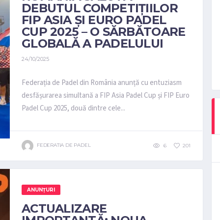
DEBUTUL COMPETIȚIILOR
FIP ASIA ȘI EURO PADEL
CUP 2025 – O SĂRBĂTOARE
GLOBALĂ A PADELULUI
24/10/2025
Federația de Padel din România anunță cu entuziasm
desfășurarea simultană a FIP Asia Padel Cup și FIP Euro
Padel Cup 2025, două dintre cele...
FEDERATIA DE PADEL
6
201
ANUNȚURI
ACTUALIZARE