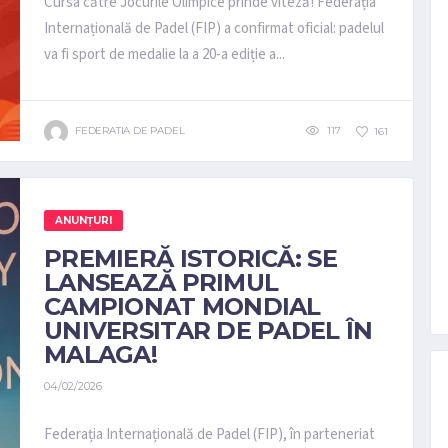
Cursa către Jocurile Olimpice prinde viteză! Federația
Internațională de Padel (FIP) a confirmat oficial: padelul
va fi sport de medalie la a 20-a ediție a...
FEDERATIA DE PADEL
117
161
ANUNȚURI
PREMIERĂ ISTORICĂ: SE
LANSEAZĂ PRIMUL
CAMPIONAT MONDIAL
UNIVERSITAR DE PADEL ÎN
MALAGA!
04/02/2026
Federația Internațională de Padel (FIP), în parteneriat