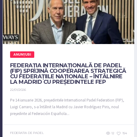
ANUNȚURI
FEDERAȚIA INTERNAȚIONALĂ DE PADEL
(FIP) SPRIJINĂ COOPERAREA STRATEGICĂ
CU FEDERAȚIILE NAȚIONALE – ÎNTÂLNIRE
LA MADRID CU PREȘEDINTELE FEP
22/01/2026
Pe 14 ianuarie 2026, președintele International Padel Federation (FIP),
Luigi Carraro, s-a întâlnit la Madrid cu Javier Rodríguez Piris, noul
președinte al Federación Española...
FEDERATIA DE PADEL
12
154