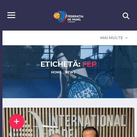
MAI MULTE
ETICHETĂ:
FEP
HOME
NEWS
FEP