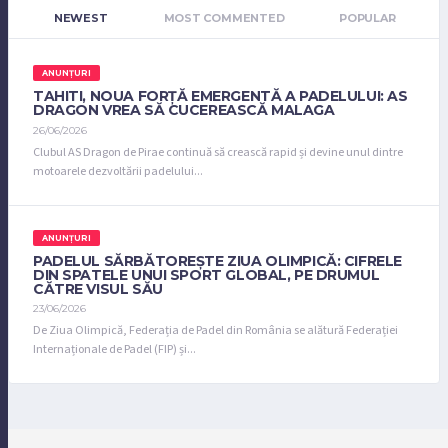
NEWEST
MOST COMMENTED
POPULAR
ANUNȚURI
TAHITI, NOUA FORȚĂ EMERGENTĂ A PADELULUI: AS
DRAGON VREA SĂ CUCEREASCĂ MALAGA
26/06/2026
Clubul AS Dragon de Pirae continuă să crească rapid și devine unul dintre
motoarele dezvoltării padelului...
ANUNȚURI
PADELUL SĂRBĂTOREȘTE ZIUA OLIMPICĂ: CIFRELE
DIN SPATELE UNUI SPORT GLOBAL, PE DRUMUL
CĂTRE VISUL SĂU
23/06/2026
De Ziua Olimpică, Federația de Padel din România se alătură Federației
Internaționale de Padel (FIP) și...