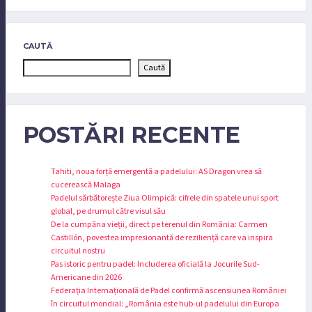
CAUTĂ
Caută
POSTĂRI RECENTE
Tahiti, noua forță emergentă a padelului: AS Dragon vrea să
cucerească Malaga
Padelul sărbătorește Ziua Olimpică: cifrele din spatele unui sport
global, pe drumul către visul său
De la cumpăna vieții, direct pe terenul din România: Carmen
Castillón, povestea impresionantă de reziliență care va inspira
circuitul nostru
Pas istoric pentru padel: Includerea oficială la Jocurile Sud-
Americane din 2026
Federația Internațională de Padel confirmă ascensiunea României
în circuitul mondial: „România este hub-ul padelului din Europa