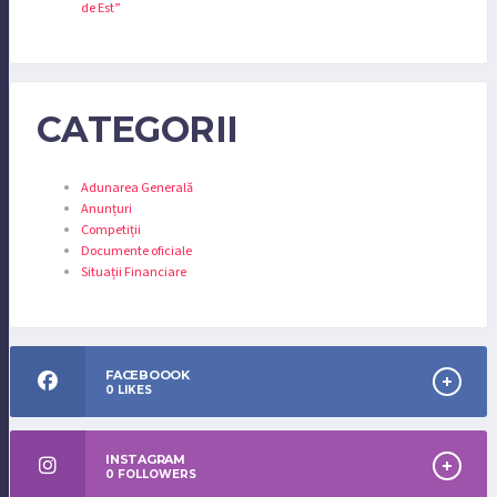
de Est”
CATEGORII
Adunarea Generală
Anunțuri
Competiții
Documente oficiale
Situații Financiare
FACEBOOOK
0
LIKES
INSTAGRAM
0
FOLLOWERS