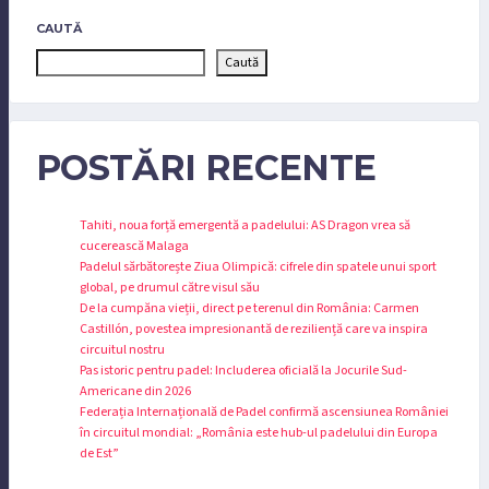
CAUTĂ
Caută
POSTĂRI RECENTE
Tahiti, noua forță emergentă a padelului: AS Dragon vrea să
cucerească Malaga
Padelul sărbătorește Ziua Olimpică: cifrele din spatele unui sport
global, pe drumul către visul său
De la cumpăna vieții, direct pe terenul din România: Carmen
Castillón, povestea impresionantă de reziliență care va inspira
circuitul nostru
Pas istoric pentru padel: Includerea oficială la Jocurile Sud-
Americane din 2026
Federația Internațională de Padel confirmă ascensiunea României
în circuitul mondial: „România este hub-ul padelului din Europa
de Est”