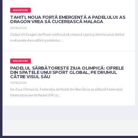
ANUNȚURI
TAHITI, NOUA FORȚĂ EMERGENTĂ A PADELULUI: AS
DRAGON VREA SĂ CUCEREASCĂ MALAGA
26/06/2026
Clubul AS Dragon de Pirae continuă să crească rapid și devine unul dintre
motoarele dezvoltării padelului...
ANUNȚURI
PADELUL SĂRBĂTOREȘTE ZIUA OLIMPICĂ: CIFRELE
DIN SPATELE UNUI SPORT GLOBAL, PE DRUMUL
CĂTRE VISUL SĂU
23/06/2026
De Ziua Olimpică, Federația de Padel din România se alătură Federației
Internaționale de Padel (FIP) și...