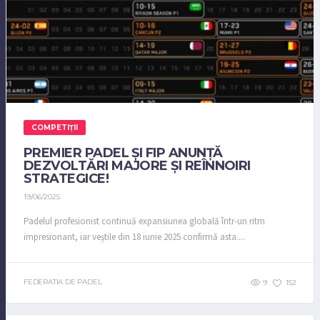
COMPETIȚII
PREMIER PADEL ȘI FIP ANUNȚĂ
DEZVOLTĂRI MAJORE ȘI REÎNNOIRI
STRATEGICE!
19/06/2025
Padelul profesionist continuă expansiunea globală într-un ritm
impresionant, iar veștile din 18 iunie 2025 confirmă asta....
FEDERATIA DE PADEL
9
152