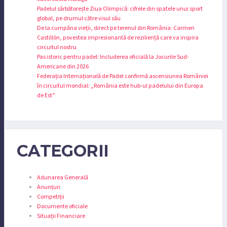
Padelul sărbătorește Ziua Olimpică: cifrele din spatele unui sport
global, pe drumul către visul său
De la cumpăna vieții, direct pe terenul din România: Carmen
Castillón, povestea impresionantă de reziliență care va inspira
circuitul nostru
Pas istoric pentru padel: Includerea oficială la Jocurile Sud-
Americane din 2026
Federația Internațională de Padel confirmă ascensiunea României
în circuitul mondial: „România este hub-ul padelului din Europa
de Est”
CATEGORII
Adunarea Generală
Anunțuri
Competiții
Documente oficiale
Situații Financiare