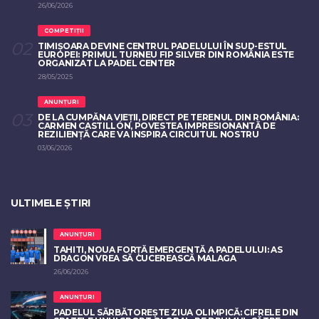
26/06/2026
COMPETIȚII
TIMIȘOARA DEVINE CENTRUL PADELULUI ÎN SUD-ESTUL
EUROPEI: PRIMUL TURNEU FIP SILVER DIN ROMÂNIA ESTE
ORGANIZAT LA PADEL CENTER
28/05/2025
ANUNȚURI
DE LA CUMPĂNA VIEȚII, DIRECT PE TERENUL DIN ROMÂNIA:
CARMEN CASTILLÓN, POVESTEA IMPRESIONANTĂ DE
REZILIENȚĂ CARE VA INSPIRA CIRCUITUL NOSTRU
03/06/2026
ULTIMELE ȘTIRI
ANUNȚURI
TAHITI, NOUA FORȚĂ EMERGENTĂ A PADELULUI: AS
DRAGON VREA SĂ CUCEREASCĂ MALAGA
26/06/2026
ANUNȚURI
PADELUL SĂRBĂTOREȘTE ZIUA OLIMPICĂ: CIFRELE DIN