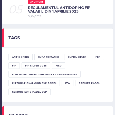
ANUNȚURI
REGULAMENTUL ANTIDOPING FIP
VALABIL DIN 1 APRILIE 2025
01/04/2025
TAGS
ANTIDOPING
CUPA ROMÂNIEI
CUPRA SILVER
FEP
FIP
FIP SILVER 2025
FISU
FISU WORLD PADEL UNIVERSITY CHAMPIONSHIPS
INTERNATIONAL CLUB CUP PADEL
ITA
PREMIER PADEL
SENIORS EURO PADEL CUP