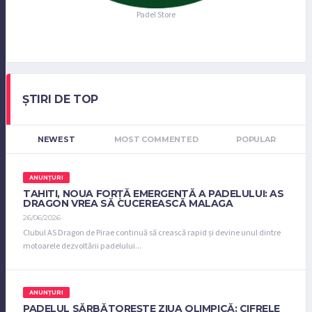
Padel Store
ȘTIRI DE TOP
NEWEST
MOST COMMENTED
POPULAR
ANUNȚURI
TAHITI, NOUA FORȚĂ EMERGENTĂ A PADELULUI: AS
DRAGON VREA SĂ CUCEREASCĂ MALAGA
26/06/2026
Clubul AS Dragon de Pirae continuă să crească rapid și devine unul dintre
motoarele dezvoltării padelului...
ANUNȚURI
PADELUL SĂRBĂTOREȘTE ZIUA OLIMPICĂ: CIFRELE