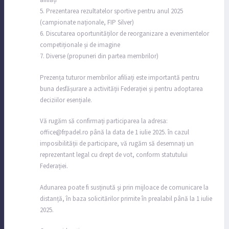
afiliați
5. Prezentarea rezultatelor sportive pentru anul 2025
(campionate naționale, FIP Silver)
6. Discutarea oportunităților de reorganizare a evenimentelor
competiționale și de imagine
7. Diverse (propuneri din partea membrilor)
Prezența tuturor membrilor afiliați este importantă pentru
buna desfășurare a activității Federației și pentru adoptarea
deciziilor esențiale.
Vă rugăm să confirmați participarea la adresa:
office@frpadel.ro până la data de 1 iulie 2025. în cazul
imposibilității de participare, vă rugăm să desemnați un
reprezentant legal cu drept de vot, conform statutului
Federației.
Adunarea poate fi susținută și prin mijloace de comunicare la
distanță, în baza solicitărilor primite în prealabil până la 1 iulie
2025.