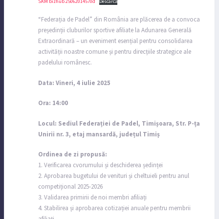
SKM bizhub 25062014570d
Descarcă
“Federația de Padel” din România are plăcerea de a convoca
președinții cluburilor sportive afiliate la Adunarea Generală
Extraordinară – un eveniment esențial pentru consolidarea
activității noastre comune și pentru direcțiile strategice ale
padelului românesc.
Data: Vineri, 4 iulie 2025
Ora: 14:00
Locul: Sediul Federației de Padel, Timișoara, Str. P-ța
Unirii nr. 3, etaj mansardă, județul Timiș
Ordinea de zi propusă:
1. Verificarea cvorumului și deschiderea ședinței
2. Aprobarea bugetului de venituri și cheltuieli pentru anul
competițional 2025-2026
3. Validarea primirii de noi membri afiliați
4. Stabilirea și aprobarea cotizației anuale pentru membrii