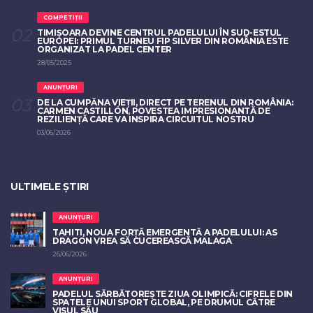
COMPETIȚII
TIMIȘOARA DEVINE CENTRUL PADELULUI ÎN SUD-ESTUL
EUROPEI: PRIMUL TURNEU FIP SILVER DIN ROMÂNIA ESTE
ORGANIZAT LA PADEL CENTER
28/05/2025
ANUNȚURI
DE LA CUMPĂNA VIEȚII, DIRECT PE TERENUL DIN ROMÂNIA:
CARMEN CASTILLÓN, POVESTEA IMPRESIONANTĂ DE
REZILIENȚĂ CARE VA INSPIRA CIRCUITUL NOSTRU
03/06/2026
ULTIMELE ȘTIRI
ANUNȚURI
TAHITI, NOUA FORȚĂ EMERGENTĂ A PADELULUI: AS
DRAGON VREA SĂ CUCEREASCĂ MALAGA
26/06/2026
ANUNȚURI
PADELUL SĂRBĂTOREȘTE ZIUA OLIMPICĂ: CIFRELE DIN
SPATELE UNUI SPORT GLOBAL, PE DRUMUL CĂTRE
VISUL SĂU