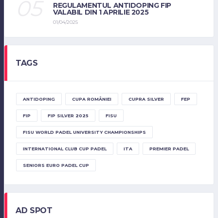
REGULAMENTUL ANTIDOPING FIP
VALABIL DIN 1 APRILIE 2025
01/04/2025
TAGS
ANTIDOPING
CUPA ROMÂNIEI
CUPRA SILVER
FEP
FIP
FIP SILVER 2025
FISU
FISU WORLD PADEL UNIVERSITY CHAMPIONSHIPS
INTERNATIONAL CLUB CUP PADEL
ITA
PREMIER PADEL
SENIORS EURO PADEL CUP
AD SPOT