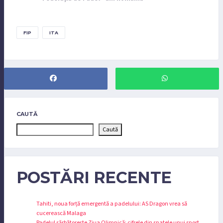
FIP
ITA
CAUTĂ
Caută
POSTĂRI RECENTE
Tahiti, noua forță emergentă a padelului: AS Dragon vrea să
cucerească Malaga
Padelul sărbătorește Ziua Olimpică: cifrele din spatele unui sport