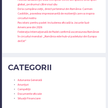
global, pe drumul către visul său
De la cumpăna vieții, direct pe terenul din România: Carmen
Castillón, povestea impresionantă de reziliență care va inspira
circuitul nostru
Pas istoric pentru padel: Includerea oficială la Jocurile Sud-
Americane din 2026
Federația Internațională de Padel confirmă ascensiunea României
în circuitul mondial: „România este hub-ul padelului din Europa
de Est”
CATEGORII
Adunarea Generală
Anunțuri
Competiții
Documente oficiale
Situații Financiare