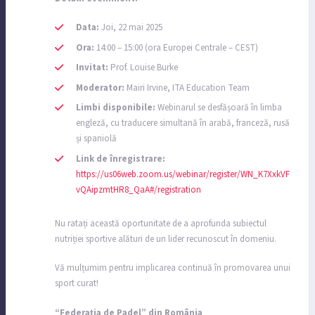
Data:
Joi, 22 mai 2025
Ora:
14:00 – 15:00 (ora Europei Centrale – CEST)
Invitat:
Prof. Louise Burke
Moderator:
Mairi Irvine, ITA Education Team
Limbi disponibile:
Webinarul se desfășoară în limba
engleză, cu traducere simultană în arabă, franceză, rusă
și spaniolă
Link de înregistrare:
https://us06web.zoom.us/webinar/register/WN_K7XxkVF
vQAipzmtHR8_QaA#/registration
Nu ratați această oportunitate de a aprofunda subiectul
nutriției sportive alături de un lider recunoscut în domeniu.
Vă mulțumim pentru implicarea continuă în promovarea unui
sport curat!
“Federația de Padel” din România