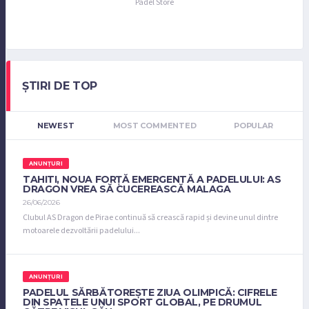
Padel Store
ȘTIRI DE TOP
NEWEST
MOST COMMENTED
POPULAR
ANUNȚURI
TAHITI, NOUA FORȚĂ EMERGENTĂ A PADELULUI: AS
DRAGON VREA SĂ CUCEREASCĂ MALAGA
26/06/2026
Clubul AS Dragon de Pirae continuă să crească rapid și devine unul dintre
motoarele dezvoltării padelului...
ANUNȚURI
PADELUL SĂRBĂTOREȘTE ZIUA OLIMPICĂ: CIFRELE
DIN SPATELE UNUI SPORT GLOBAL, PE DRUMUL