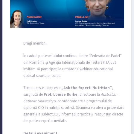
Dragi membri,
În cadrul parteneriatului continuu dintre “Federația de Padel”
din România și Agenția Internațională de Testare (ITA), vă
invităm să participați la următorul webinar educațional
dedicat sportului curat.
Tema acestei ediții este
„Ask the Expert: Nutrition”
,
susținută de
Prof. Louise Burke
, directoare la
Australian
Catholic University
și coordonatoare a programului de
diplomă CIO în nutriție sportivă. Sesiunea va oferi o prezentare
generală a subiectului, informații practice și răspunsuri directe
din partea expertei invitate.
Detalii eveniment: