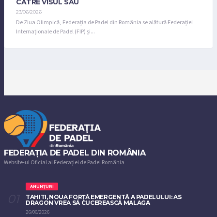
CĂTRE VISUL SĂU
23/06/2026
De Ziua Olimpică, Federația de Padel din România se alătură Federației
Internaționale de Padel (FIP) și...
FEDERAȚIA DE PADEL DIN ROMÂNIA
Website-ul Oficial al Federației de Padel România
ANUNȚURI
TAHITI, NOUA FORȚĂ EMERGENTĂ A PADELULUI: AS
DRAGON VREA SĂ CUCEREASCĂ MALAGA
26/06/2026