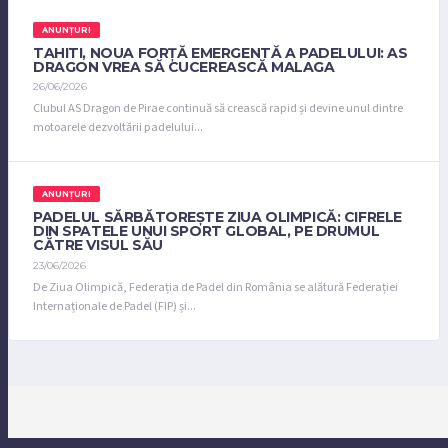
ANUNȚURI
TAHITI, NOUA FORȚĂ EMERGENTĂ A PADELULUI: AS
DRAGON VREA SĂ CUCEREASCĂ MALAGA
26/06/2026
Clubul AS Dragon de Pirae continuă să crească rapid și devine unul dintre
motoarele dezvoltării padelului...
ANUNȚURI
PADELUL SĂRBĂTOREȘTE ZIUA OLIMPICĂ: CIFRELE
DIN SPATELE UNUI SPORT GLOBAL, PE DRUMUL
CĂTRE VISUL SĂU
23/06/2026
De Ziua Olimpică, Federația de Padel din România se alătură Federației
Internaționale de Padel (FIP) și...