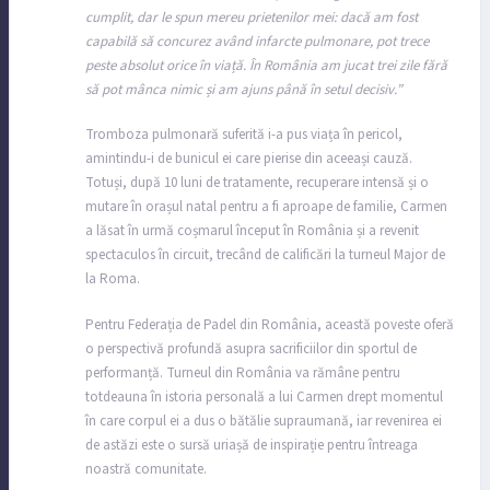
cumplit, dar le spun mereu prietenilor mei: dacă am fost
capabilă să concurez având infarcte pulmonare, pot trece
peste absolut orice în viață. În România am jucat trei zile fără
să pot mânca nimic și am ajuns până în setul decisiv.”
Tromboza pulmonară suferită i-a pus viața în pericol,
amintindu-i de bunicul ei care pierise din aceeași cauză.
Totuși, după 10 luni de tratamente, recuperare intensă și o
mutare în orașul natal pentru a fi aproape de familie, Carmen
a lăsat în urmă coșmarul început în România și a revenit
spectaculos în circuit, trecând de calificări la turneul Major de
la Roma.
Pentru Federația de Padel din România, această poveste oferă
o perspectivă profundă asupra sacrificiilor din sportul de
performanță. Turneul din România va rămâne pentru
totdeauna în istoria personală a lui Carmen drept momentul
în care corpul ei a dus o bătălie supraumană, iar revenirea ei
de astăzi este o sursă uriașă de inspirație pentru întreaga
noastră comunitate.