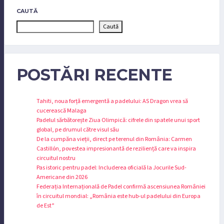
CAUTĂ
Caută
POSTĂRI RECENTE
Tahiti, noua forță emergentă a padelului: AS Dragon vrea să
cucerească Malaga
Padelul sărbătorește Ziua Olimpică: cifrele din spatele unui sport
global, pe drumul către visul său
De la cumpăna vieții, direct pe terenul din România: Carmen
Castillón, povestea impresionantă de reziliență care va inspira
circuitul nostru
Pas istoric pentru padel: Includerea oficială la Jocurile Sud-
Americane din 2026
Federația Internațională de Padel confirmă ascensiunea României
în circuitul mondial: „România este hub-ul padelului din Europa
de Est”