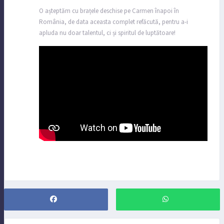
O așteptăm cu brațele deschise pe Carmen înapoi în
România, de data aceasta complet refăcută, pentru a-i
apluda nu doar talentul, ci și spiritul de luptătoare!