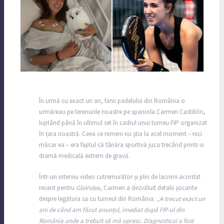
În urmă cu exact un an, fanii padelului din România o
urmăreau pe terenurile noastre pe spaniola Carmen Castillón,
luptând până în ultimul set în cadrul unui turneu FIP organizat
în țara noastră. Ceea ce nimeni nu știa la acel moment – nici
măcar ea – era faptul că tânăra sportivă juca trecând printr-o
dramă medicală extrem de gravă.
Într-un interviu video cutremurător și plin de lacrimi acordat
recent pentru
GloVolea
, Carmen a dezvăluit detalii șocante
despre legătura sa cu turneul din România:
„A trecut exact un
ani de când am făcut anunțul, imediat după FIP-ul din
România unde a trebuit să mă opresc. Diagnosticul a fost