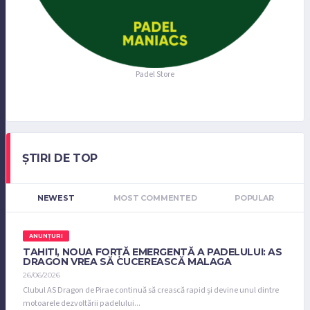
Padel Store
ȘTIRI DE TOP
NEWEST
MOST COMMENTED
POPULAR
ANUNȚURI
TAHITI, NOUA FORȚĂ EMERGENTĂ A PADELULUI: AS
DRAGON VREA SĂ CUCEREASCĂ MALAGA
26/06/2026
Clubul AS Dragon de Pirae continuă să crească rapid și devine unul dintre
motoarele dezvoltării padelului...