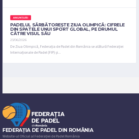
ANUNȚURI
PADELUL SĂRBĂTOREȘTE ZIUA OLIMPICĂ: CIFRELE
DIN SPATELE UNUI SPORT GLOBAL, PE DRUMUL
CĂTRE VISUL SĂU
23/06/2026
De Ziua Olimpică, Federația de Padel din România se alătură Federației
Internaționale de Padel (FIP) și...
FEDERAȚIA DE PADEL DIN ROMÂNIA
Website-ul Oficial al Federației de Padel România