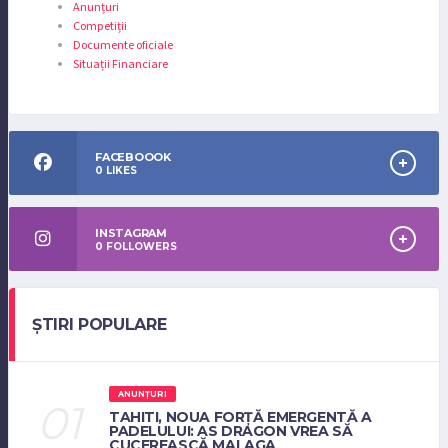
Anunțuri
Competiții
Documente oficiale
Situații Financiare
FACEBOOOK
0
LIKES
INSTAGRAM
0
FOLLOWERS
ȘTIRI POPULARE
ANUNȚURI
TAHITI, NOUA FORȚĂ EMERGENTĂ A
PADELULUI: AS DRAGON VREA SĂ
CUCEREASCĂ MALAGA