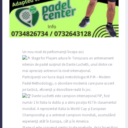
Un nou nivel de performanță începe aici
Stage for Players aduce în Timișoara un antrenament
intensiv de padel susținut de Dante Luchetti, unul dintre cei
mai apreciați antrenori la nivel internațional.
Participanții vor lucra după metodologia M.P.M – Modern
Padel Methodology, o abordare modernă care pune accent
pe tactică, eficiență și dezvoltare reală în joc.
Dante Luchetti este campion internațional FIP, fost
număr 1 în Italia la dublu și a atins poziția #17 în clasamentul
mondial. A reprezentat Italia la World Cup și European
Championship și a antrenat campioni mondiali, acumulând
experiență atât în Europa, cât și în America.
Stage-ul este conceput pentru toate nivelurile, de la începători