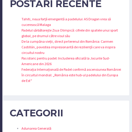
POSTĂRI RECENTE
Tahiti, noua forță emergentă a padelului: AS Dragon vrea să
cucerească Malaga
Padelul sărbătorește Ziua Olimpică: cifrele din spatele unui sport
global, pe drumul către visul său
De la cumpăna vieții, direct pe terenul din România: Carmen
Castillón, povestea impresionantă de reziliență care va inspira
circuitul nostru
Pas istoric pentru padel: Includerea oficială la Jocurile Sud-
Americane din 2026
Federația Internațională de Padel confirmă ascensiunea României
în circuitul mondial: „România este hub-ul padelului din Europa
de Est”
CATEGORII
Adunarea Generală