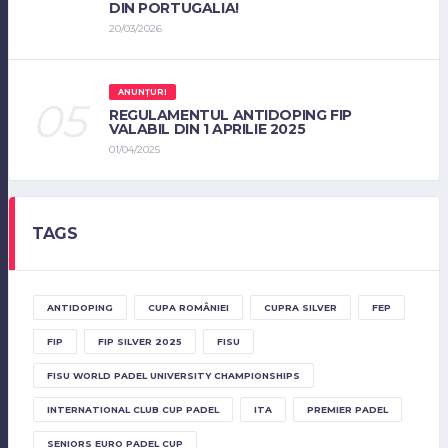
DIN PORTUGALIA!
20/03/2026
ANUNȚURI
REGULAMENTUL ANTIDOPING FIP
VALABIL DIN 1 APRILIE 2025
01/04/2025
TAGS
ANTIDOPING
CUPA ROMÂNIEI
CUPRA SILVER
FEP
FIP
FIP SILVER 2025
FISU
FISU WORLD PADEL UNIVERSITY CHAMPIONSHIPS
INTERNATIONAL CLUB CUP PADEL
ITA
PREMIER PADEL
SENIORS EURO PADEL CUP