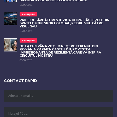
DRAGON VREA SĂ CUCEREASCĂ MALAGA
26/06/2026
ANUNȚURI
PADELUL SĂRBĂTOREȘTE ZIUA OLIMPICĂ: CIFRELE DIN
SPATELE UNUI SPORT GLOBAL, PE DRUMUL CĂTRE
VISUL SĂU
23/06/2026
ANUNȚURI
DE LA CUMPĂNA VIEȚII, DIRECT PE TERENUL DIN
ROMÂNIA: CARMEN CASTILLÓN, POVESTEA
IMPRESIONANTĂ DE REZILIENȚĂ CARE VA INSPIRA
CIRCUITUL NOSTRU
03/06/2026
CONTACT RAPID