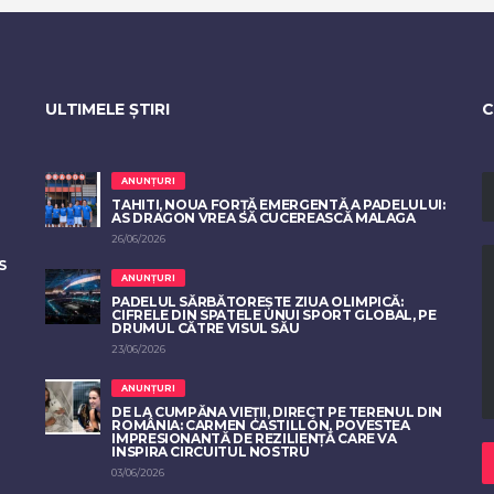
ULTIMELE ȘTIRI
C
ANUNȚURI
TAHITI, NOUA FORȚĂ EMERGENTĂ A PADELULUI:
AS DRAGON VREA SĂ CUCEREASCĂ MALAGA
26/06/2026
S
ANUNȚURI
PADELUL SĂRBĂTOREȘTE ZIUA OLIMPICĂ:
CIFRELE DIN SPATELE UNUI SPORT GLOBAL, PE
DRUMUL CĂTRE VISUL SĂU
23/06/2026
ANUNȚURI
DE LA CUMPĂNA VIEȚII, DIRECT PE TERENUL DIN
ROMÂNIA: CARMEN CASTILLÓN, POVESTEA
IMPRESIONANTĂ DE REZILIENȚĂ CARE VA
INSPIRA CIRCUITUL NOSTRU
03/06/2026