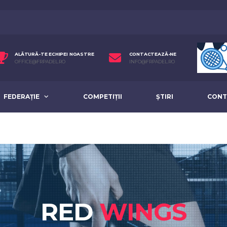
ALĂTURĂ-TE ECHIPEI NOASTRE
CONTACTEAZĂ-NE
OFFICE@FRPADEL.RO
INFO@FRPADEL.RO
FEDERAȚIE
COMPETIȚII
ȘTIRI
CONT
RED
WINGS