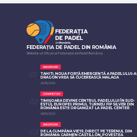
FEDERAȚIA DE PADEL DIN ROMÂNIA
Website-ul Oficial al Federației de Padel România
ANUNȚURI
TAHITI, NOUA FORȚĂ EMERGENTĂ A PADELULUI: A
DRAGON VREA SĂ CUCEREASCĂ MALAGA
26/06/2026
COMPETIȚII
TIMIȘOARA DEVINE CENTRUL PADELULUI ÎN SUD-
ESTUL EUROPEI: PRIMUL TURNEU FIP SILVER DIN
ROMÂNIA ESTE ORGANIZAT LA PADEL CENTER
28/05/2025
ANUNȚURI
DE LA CUMPĂNA VIEȚII, DIRECT PE TERENUL DIN
ROMÂNIA: CARMEN CASTILLÓN, POVESTEA