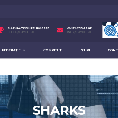
ALĂTURĂ-TE ECHIPEI NOASTRE
CONTACTEAZĂ-NE
OFFICE@FRPADEL.RO
INFO@FRPADEL.RO
FEDERAȚIE
COMPETIȚII
ȘTIRI
CONT
SHARKS