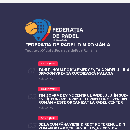
FEDERAȚIA DE PADEL DIN ROMÂNIA
Website-ul Oficial al Federației de Padel România
ANUNȚURI
TAHITI, NOUA FORȚĂ EMERGENTĂ A PADELULUI: A
DRAGON VREA SĂ CUCEREASCĂ MALAGA
26/06/2026
COMPETIȚII
TIMIȘOARA DEVINE CENTRUL PADELULUI ÎN SUD-
ESTUL EUROPEI: PRIMUL TURNEU FIP SILVER DIN
ROMÂNIA ESTE ORGANIZAT LA PADEL CENTER
28/05/2025
ANUNȚURI
DE LA CUMPĂNA VIEȚII, DIRECT PE TERENUL DIN
ROMÂNIA: CARMEN CASTILLÓN, POVESTEA