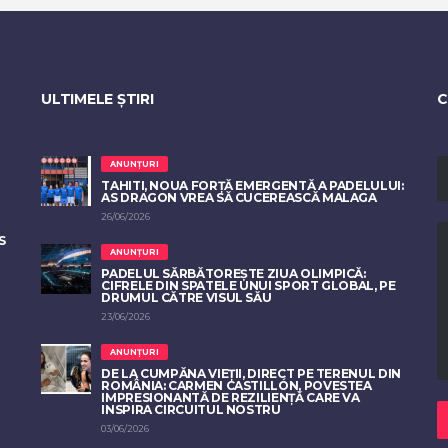
ULTIMELE ȘTIRI
C
ANUNȚURI
TAHITI, NOUA FORȚĂ EMERGENTĂ A PADELULUI:
AS DRAGON VREA SĂ CUCEREASCĂ MALAGA
26/06/2026
S
ANUNȚURI
PADELUL SĂRBĂTOREȘTE ZIUA OLIMPICĂ:
CIFRELE DIN SPATELE UNUI SPORT GLOBAL, PE
DRUMUL CĂTRE VISUL SĂU
23/06/2026
ANUNȚURI
DE LA CUMPĂNA VIEȚII, DIRECT PE TERENUL DIN
ROMÂNIA: CARMEN CASTILLÓN, POVESTEA
IMPRESIONANTĂ DE REZILIENȚĂ CARE VA
INSPIRA CIRCUITUL NOSTRU
03/06/2026