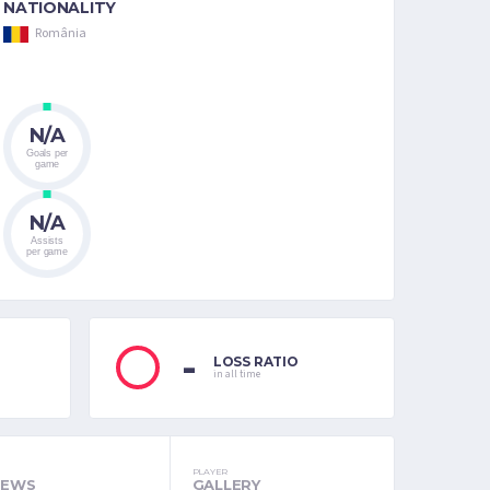
NATIONALITY
România
N/A
Goals per
game
N/A
Assists
per game
-
LOSS RATIO
in all time
PLAYER
NEWS
GALLERY