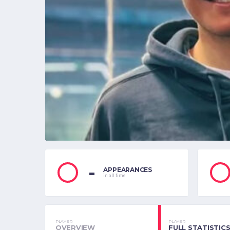
-
APPEARANCES
in all time
PLAYER
PLAYER
OVERVIEW
FULL STATISTIC