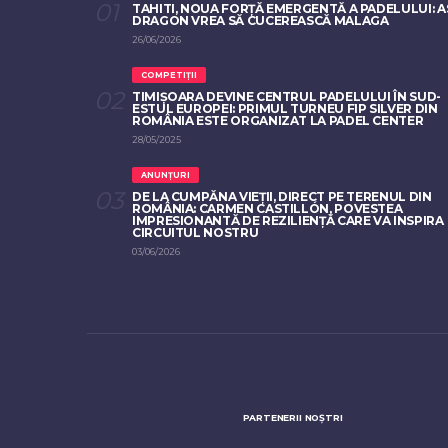
TAHITI, NOUA FORȚĂ EMERGENTĂ A PADELULUI: A
DRAGON VREA SĂ CUCEREASCĂ MALAGA
26/06/2026
COMPETIȚII
TIMIȘOARA DEVINE CENTRUL PADELULUI ÎN SUD-
ESTUL EUROPEI: PRIMUL TURNEU FIP SILVER DIN
ROMÂNIA ESTE ORGANIZAT LA PADEL CENTER
28/05/2025
ANUNȚURI
DE LA CUMPĂNA VIEȚII, DIRECT PE TERENUL DIN
ROMÂNIA: CARMEN CASTILLÓN, POVESTEA
IMPRESIONANTĂ DE REZILIENȚĂ CARE VA INSPIRA
CIRCUITUL NOSTRU
03/06/2026
PARTENERII NOȘTRI