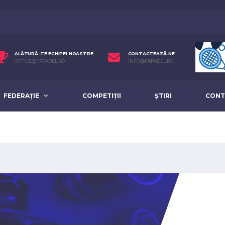
ALĂTURĂ-TE ECHIPEI NOASTRE
CONTACTEAZĂ-NE
OFFICE@FRPADEL.RO
INFO@FRPADEL.RO
FEDERAȚIE
COMPETIȚII
ȘTIRI
CONT