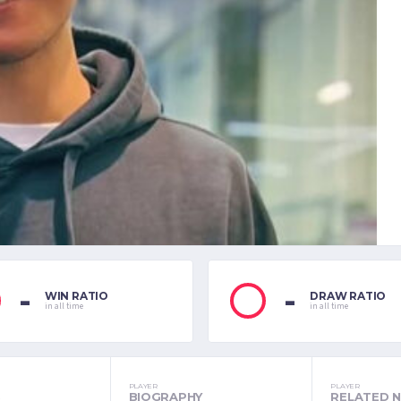
-
-
WIN RATIO
DRAW RATIO
in all time
in all time
PLAYER
PLAYER
S
BIOGRAPHY
RELATED 