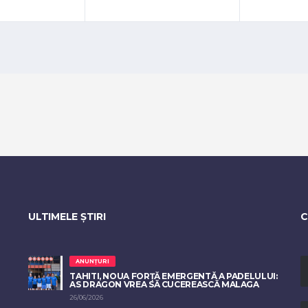
ULTIMELE ȘTIRI
C
ANUNȚURI
TAHITI, NOUA FORȚĂ EMERGENTĂ A PADELULUI:
AS DRAGON VREA SĂ CUCEREASCĂ MALAGA
26/06/2026