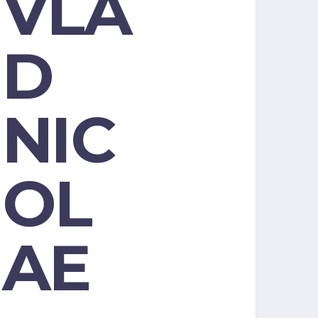
VLA
D
NIC
OL
AE