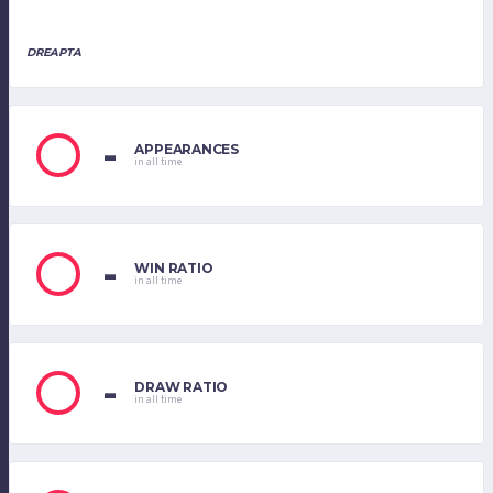
DREAPTA
-
APPEARANCES
in all time
-
WIN RATIO
in all time
-
DRAW RATIO
in all time