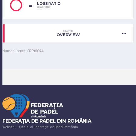
-
LOSS RATIO
in all time
PLAYER
OVERVIEW
Numar licență: FRP00074
FEDERAȚIA DE PADEL DIN ROMÂNIA
Website-ul Oficial al Federației de Padel România