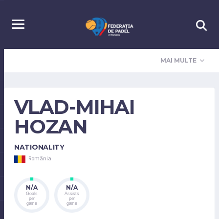
MAI MULTE
VLAD-MIHAI
HOZAN
NATIONALITY
România
N/A
N/A
Goals
Assists
per
per
game
game