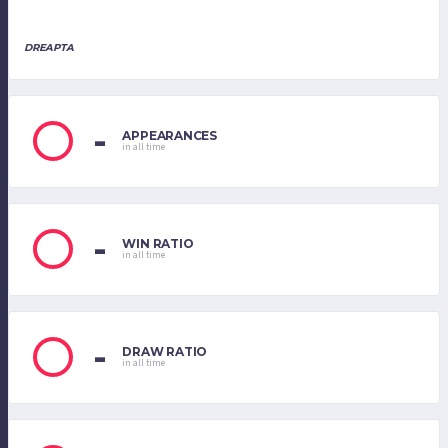
DREAPTA
-
APPEARANCES
in all time
-
WIN RATIO
in all time
-
DRAW RATIO
in all time