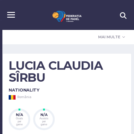
MAI MULTE
LUCIA CLAUDIA
SÎRBU
NATIONALITY
România
N/A
N/A
Goals
Assists
per
per
game
game