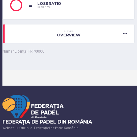
-
LOSS RATIO
in all time
PLAYER
OVERVIEW
Număr Licență: FRP00006
FEDERAȚIA DE PADEL DIN ROMÂNIA
Website-ul Oficial al Federației de Padel România