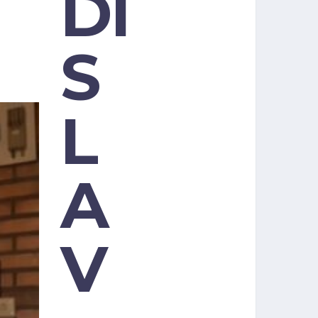
DI
S
L
A
V