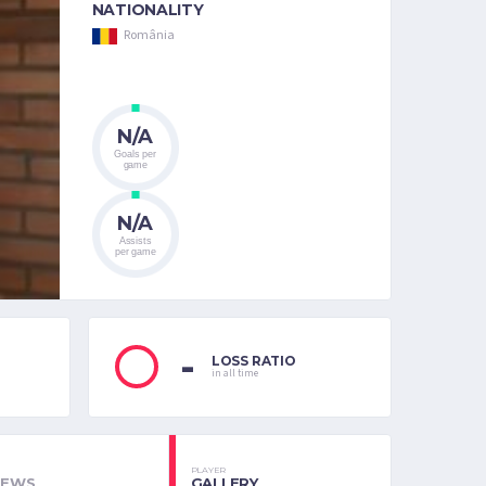
NATIONALITY
România
N/A
Goals per
game
N/A
Assists
per game
-
LOSS RATIO
in all time
PLAYER
NEWS
GALLERY