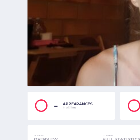
-
APPEARANCES
in all time
PLAYER
PLAYER
OVERVIEW
FULL STATISTIC