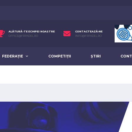
ALĂTURĂ-TE ECHIPEI NOASTRE
CONTACTEAZĂ-NE
OFFICE@FRPADEL.RO
INFO@FRPADEL.RO
FEDERAȚIE
COMPETIȚII
ȘTIRI
CONT