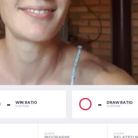
-
-
WIN RATIO
DRAW RATIO
in all time
in all time
PLAYER
PLAYER
S
BIOGRAPHY
RELATED 