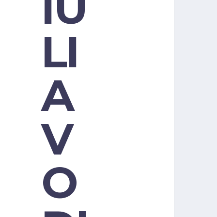
IU
LI
A
V
O