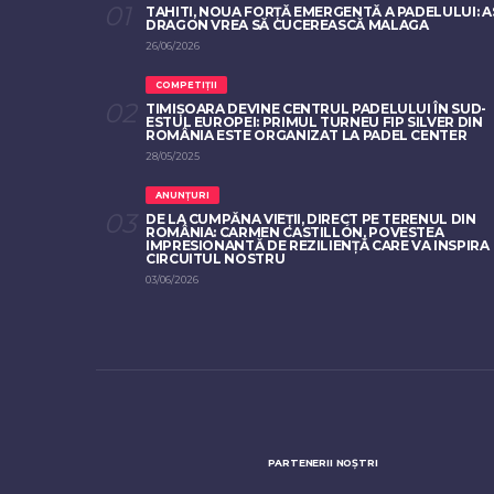
TAHITI, NOUA FORȚĂ EMERGENTĂ A PADELULUI: A
DRAGON VREA SĂ CUCEREASCĂ MALAGA
26/06/2026
COMPETIȚII
TIMIȘOARA DEVINE CENTRUL PADELULUI ÎN SUD-
ESTUL EUROPEI: PRIMUL TURNEU FIP SILVER DIN
ROMÂNIA ESTE ORGANIZAT LA PADEL CENTER
28/05/2025
ANUNȚURI
DE LA CUMPĂNA VIEȚII, DIRECT PE TERENUL DIN
ROMÂNIA: CARMEN CASTILLÓN, POVESTEA
IMPRESIONANTĂ DE REZILIENȚĂ CARE VA INSPIRA
CIRCUITUL NOSTRU
03/06/2026
PARTENERII NOȘTRI