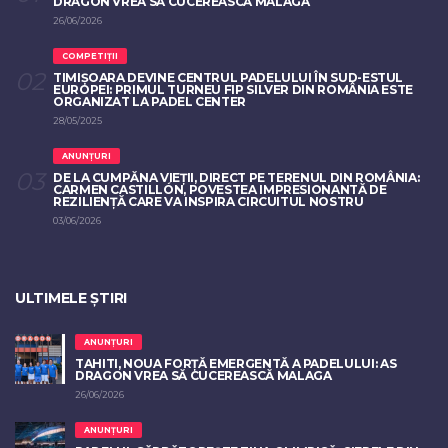
DRAGON VREA SĂ CUCEREASCĂ MALAGA
26/06/2026
COMPETIȚII
TIMIȘOARA DEVINE CENTRUL PADELULUI ÎN SUD-ESTUL
EUROPEI: PRIMUL TURNEU FIP SILVER DIN ROMÂNIA ESTE
ORGANIZAT LA PADEL CENTER
28/05/2025
ANUNȚURI
DE LA CUMPĂNA VIEȚII, DIRECT PE TERENUL DIN ROMÂNIA:
CARMEN CASTILLÓN, POVESTEA IMPRESIONANTĂ DE
REZILIENȚĂ CARE VA INSPIRA CIRCUITUL NOSTRU
03/06/2026
ULTIMELE ȘTIRI
ANUNȚURI
TAHITI, NOUA FORȚĂ EMERGENTĂ A PADELULUI: AS
DRAGON VREA SĂ CUCEREASCĂ MALAGA
26/06/2026
ANUNȚURI