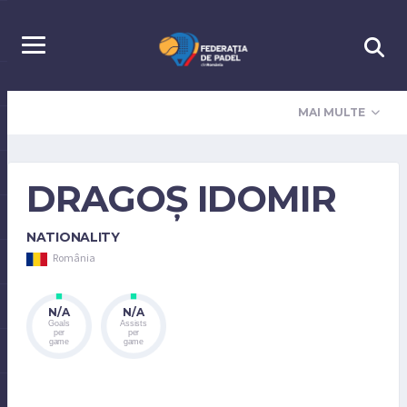
MAI MULTE
DRAGOȘ IDOMIR
NATIONALITY
România
N/A
N/A
Goals
Assists
per
per
game
game