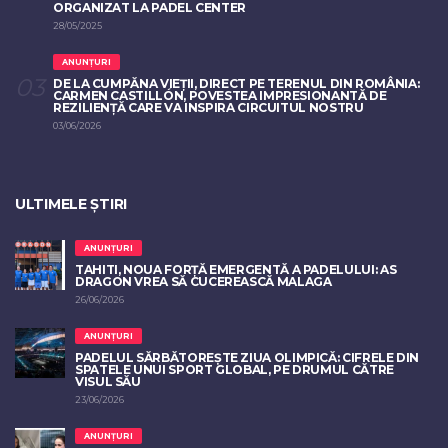
ORGANIZAT LA PADEL CENTER
28/05/2025
ANUNȚURI
DE LA CUMPĂNA VIEȚII, DIRECT PE TERENUL DIN ROMÂNIA:
CARMEN CASTILLÓN, POVESTEA IMPRESIONANTĂ DE
REZILIENȚĂ CARE VA INSPIRA CIRCUITUL NOSTRU
03/06/2026
ULTIMELE ȘTIRI
ANUNȚURI
TAHITI, NOUA FORȚĂ EMERGENTĂ A PADELULUI: AS
DRAGON VREA SĂ CUCEREASCĂ MALAGA
26/06/2026
ANUNȚURI
PADELUL SĂRBĂTOREȘTE ZIUA OLIMPICĂ: CIFRELE DIN
SPATELE UNUI SPORT GLOBAL, PE DRUMUL CĂTRE
VISUL SĂU
23/06/2026
ANUNȚURI