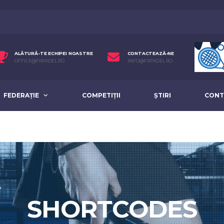
ALĂTURĂ-TE ECHIPEI NOASTRE
CONTACTEAZĂ-NE
OFFICE@FRPADEL.RO
INFO@FRPADEL.RO
FEDERAȚIE
COMPETIȚII
ȘTIRI
CONT
SHORTCODES