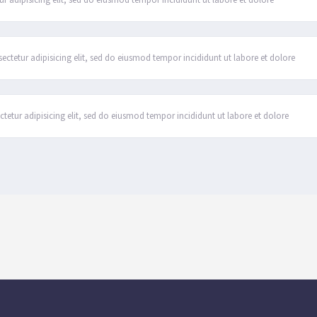
 adipisicing elit, sed do eiusmod tempor incididunt ut labore et dolore
ctetur adipisicing elit, sed do eiusmod tempor incididunt ut labore et dolore
etur adipisicing elit, sed do eiusmod tempor incididunt ut labore et dolore