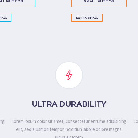
ALL BUTTON
SMALL BUTTON
MALL
EXTRA SMALL
ULTRA DURABILITY
ing
Lorem ipsum dolor sit amet, consectetur enrume adipisicing
Lo
a
elit, sed eiusmod tempor incididun labore dolore magna
aliqua en lorem.